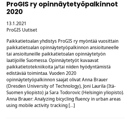
ProGIS ry opinnäytetyöpalkinnot
2020
Julkaistu
13.1.2021
Kategoriat:
ProGIS
Uutiset
Paikkatietoalan yhdistys ProGIS ry myöntää vuosittain
paikkatietoalan opinnäytetyöpalkinnon ansioituneelle
tai ansioituneille paikkatietoalan opinnäytetyön
laatijoille Suomessa. Opinnäytetyöt kuvaavat
paikkatietotekniikoita ja/tai niiden hyödyntämistä
edistävää toimintaa. Vuoden 2020
opinnäytetyöpalkinnon saajat olivat Anna Brauer
(Dresden University of Technology), Joni Laurila (Itä-
Suomen yliopisto) ja Sara Todorovic (Helsingin yliopisto).
Anna Brauer: Analyzing bicycling fluency in urban areas
using mobile activity tracking […]