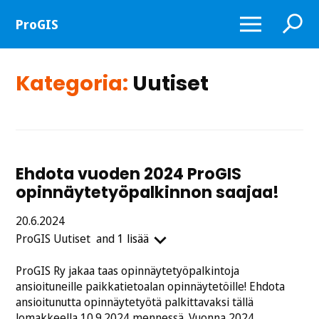
Näytä
Näytä
ProGIS
tai
tai
piilota
piilota
valikko
haku
Kategoria:
Uutiset
Ehdota vuoden 2024 ProGIS
opinnäytetyöpalkinnon saajaa!
Julkaistu
20.6.2024
Kategoriat:
ProGIS
Uutiset
and
1 lisää
ProGIS Ry jakaa taas opinnäytetyöpalkintoja
ansioituneille paikkatietoalan opinnäytetöille! Ehdota
ansioitunutta opinnäytetyötä palkittavaksi tällä
lomakkeella 10.9.2024 mennessä. Vuonna 2024