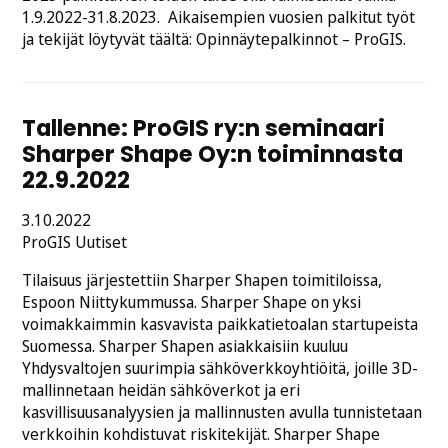
1.9.2022-31.8.2023. Aikaisempien vuosien palkitut työt
ja tekijät löytyvät täältä: Opinnäytepalkinnot – ProGIS.
Tallenne: ProGIS ry:n seminaari
Sharper Shape Oy:n toiminnasta
22.9.2022
Julkaistu
3.10.2022
Kategoriat:
ProGIS
Uutiset
Tilaisuus järjestettiin Sharper Shapen toimitiloissa,
Espoon Niittykummussa. Sharper Shape on yksi
voimakkaimmin kasvavista paikkatietoalan startupeista
Suomessa. Sharper Shapen asiakkaisiin kuuluu
Yhdysvaltojen suurimpia sähköverkkoyhtiöitä, joille 3D-
mallinnetaan heidän sähköverkot ja eri
kasvillisuusanalyysien ja mallinnusten avulla tunnistetaan
verkkoihin kohdistuvat riskitekijät. Sharper Shape