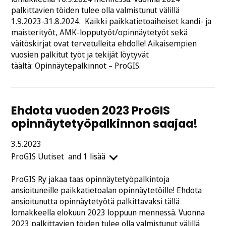
palkittavien töiden tulee olla valmistunut välillä
1.9.2023-31.8.2024. Kaikki paikkatietoaiheiset kandi- ja
maisterityöt, AMK-lopputyöt/opinnäytetyöt sekä
väitöskirjat ovat tervetulleita ehdolle! Aikaisempien
vuosien palkitut työt ja tekijät löytyvät
täältä: Opinnäytepalkinnot – ProGIS.
Ehdota vuoden 2023 ProGIS
opinnäytetyöpalkinnon saajaa!
Julkaistu
3.5.2023
Kategoriat:
ProGIS
Uutiset
and
1 lisää
ProGIS Ry jakaa taas opinnäytetyöpalkintoja
ansioituneille paikkatietoalan opinnäytetöille! Ehdota
ansioitunutta opinnäytetyötä palkittavaksi tällä
lomakkeella elokuun 2023 loppuun mennessä. Vuonna
2023 palkittavien töiden tulee olla valmistunut välillä