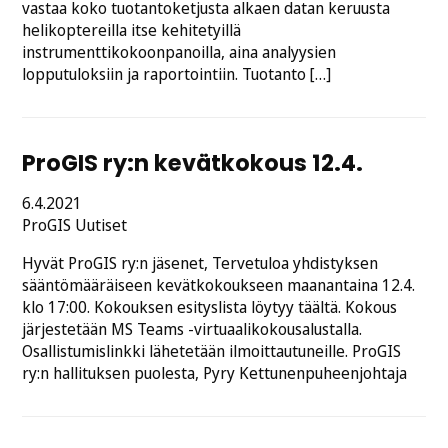
vastaa koko tuotantoketjusta alkaen datan keruusta
helikoptereilla itse kehitetyillä
instrumenttikokoonpanoilla, aina analyysien
lopputuloksiin ja raportointiin. Tuotanto […]
ProGIS ry:n kevätkokous 12.4.
Julkaistu
6.4.2021
Kategoriat:
ProGIS
Uutiset
Hyvät ProGIS ry:n jäsenet, Tervetuloa yhdistyksen
sääntömääräiseen kevätkokoukseen maanantaina 12.4.
klo 17:00. Kokouksen esityslista löytyy täältä. Kokous
järjestetään MS Teams -virtuaalikokousalustalla.
Osallistumislinkki lähetetään ilmoittautuneille. ProGIS
ry:n hallituksen puolesta, Pyry Kettunenpuheenjohtaja