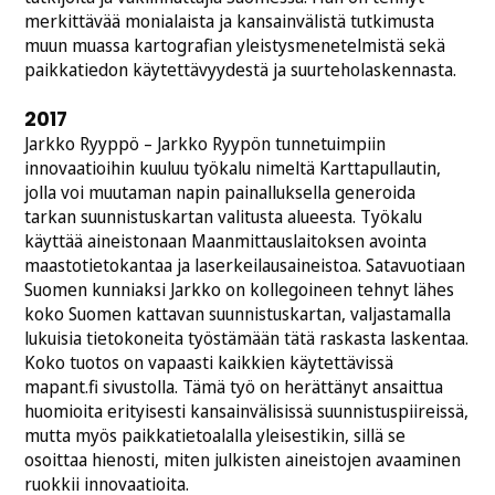
merkittävää monialaista ja kansainvälistä tutkimusta
muun muassa kartografian yleistysmenetelmistä sekä
paikkatiedon käytettävyydestä ja suurteholaskennasta.
2017
Jarkko Ryyppö – Jarkko Ryypön tunnetuimpiin
innovaatioihin kuuluu työkalu nimeltä Karttapullautin,
jolla voi muutaman napin painalluksella generoida
tarkan suunnistuskartan valitusta alueesta. Työkalu
käyttää aineistonaan Maanmittauslaitoksen avointa
maastotietokantaa ja laserkeilausaineistoa. Satavuotiaan
Suomen kunniaksi Jarkko on kollegoineen tehnyt lähes
koko Suomen kattavan suunnistuskartan, valjastamalla
lukuisia tietokoneita työstämään tätä raskasta laskentaa.
Koko tuotos on vapaasti kaikkien käytettävissä
mapant.fi sivustolla. Tämä työ on herättänyt ansaittua
huomioita erityisesti kansainvälisissä suunnistuspiireissä,
mutta myös paikkatietoalalla yleisestikin, sillä se
osoittaa hienosti, miten julkisten aineistojen avaaminen
ruokkii innovaatioita.