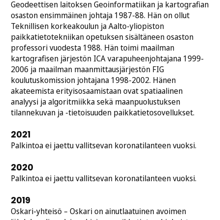
Geodeettisen laitoksen Geoinformatiikan ja kartografian
osaston ensimmäinen johtaja 1987-88. Hän on ollut
Teknillisen korkeakoulun ja Aalto-yliopiston
paikkatietotekniikan opetuksen sisältäneen osaston
professori vuodesta 1988. Hän toimi maailman
kartografisen järjestön ICA varapuheenjohtajana 1999-
2006 ja maailman maanmittausjärjestön FIG
koulutuskomission johtajana 1998-2002. Hänen
akateemista erityisosaamistaan ovat spatiaalinen
analyysi ja algoritmiikka sekä maanpuolustuksen
tilannekuvan ja -tietoisuuden paikkatietosovellukset.
2021
Palkintoa ei jaettu vallitsevan koronatilanteen vuoksi.
2020
Palkintoa ei jaettu vallitsevan koronatilanteen vuoksi.
2019
Oskari-yhteisö – Oskari on ainutlaatuinen avoimen