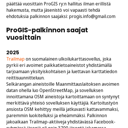
päättää vuosittain ProGIS ry:n hallitus ilman erillistä
hakemusta, mutta jäsenistö voi vapaasti tehdä
ehdotuksia palkinnon saajaksi: progis.info@gmail.com
ProGIS-palkinnon saajat
vuosittain
2025
Trailmap
on suomalainen ulkoilukarttasovellus, joka
pyrkii eri avoimet paikkatietoaineistot yhdistämällä
tarjoamaan yksityiskohtaisen ja luettavan karttatiedon
reittisuunnitteluun.
Selkärangan aineistoille Maanmittauslaitoksen avoimen
datan ohella luo OpenStreetMap, ja sovelluksen
innoittamana OSM aineistoja kartoittamaan on syntynyt
merkittävä yhteisö sovelluksen käyttäjiä. Kartoitustyön
ansiosta OSM kehittyy meillä jatkuvasti kattavammaksi,
paremmin luokitelluksi ja eheämmäksi. Palkinnon
jakoaikaan Trailmap-aktiiveja yhdistävässä Facebook-