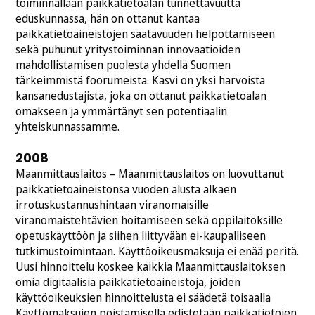
toiminnallaan paikkatietoalan tunnettavuutta
eduskunnassa, hän on ottanut kantaa
paikkatietoaineistojen saatavuuden helpottamiseen
sekä puhunut yritystoiminnan innovaatioiden
mahdollistamisen puolesta yhdellä Suomen
tärkeimmistä foorumeista. Kasvi on yksi harvoista
kansanedustajista, joka on ottanut paikkatietoalan
omakseen ja ymmärtänyt sen potentiaalin
yhteiskunnassamme.
2008
Maanmittauslaitos – Maanmittauslaitos on luovuttanut
paikkatietoaineistonsa vuoden alusta alkaen
irrotuskustannushintaan viranomaisille
viranomaistehtävien hoitamiseen sekä oppilaitoksille
opetuskäyttöön ja siihen liittyvään ei-kaupalliseen
tutkimustoimintaan. Käyttöoikeusmaksuja ei enää peritä.
Uusi hinnoittelu koskee kaikkia Maanmittauslaitoksen
omia digitaalisia paikkatietoaineistoja, joiden
käyttöoikeuksien hinnoittelusta ei säädetä toisaalla
Käyttömaksujen poistamisella edistetään paikkatietojen