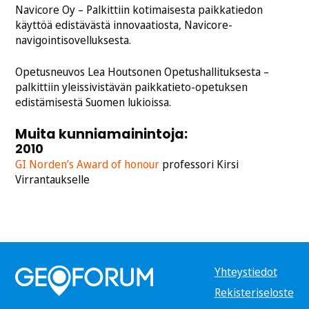
Navicore Oy – Palkittiin kotimaisesta paikkatiedon
käyttöä edistävästä innovaatiosta, Navicore-
navigointisovelluksesta.
Opetusneuvos Lea Houtsonen Opetushallituksesta –
palkittiin yleissivistävän paikkatieto-opetuksen
edistämisestä Suomen lukioissa.
Muita kunniamainintoja:
2010
GI Norden’s Award of honour
professori Kirsi
Virrantaukselle
Yhteystiedot
(Avautuu
uudessa
Rekisteriseloste
ikkunassa)