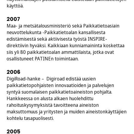
käyttöä.
2007
Maa- ja metsätalousministeriö sekä Paikkatietoasiain
neuvottelukunta -Paikkatietoalan kansallisesta
edistämisestä sekä aktiivisesta työstä INSPIRE-
direktiivin hyväksi. Kaikkiaan kunniamaininta koskettaa
siis yli 80 paikkatietoalan ammattilaista, jotka ovat
osallistuneet PATINEn toimintaan.
2006
DigiRoad-hanke – Digiroad edistää uusien
paikkatietopohjaisten innovaatioiden ja palvelujen
syntyä suomalaisen paikkatietoaineiston pohjalta.
Hankkeessa on alusta alkaen huolehdittu
rahoituskysymyksistä tavoitteena aineiston
maksuttomuus ja yritysten ja muiden aineistonkäyttäjien
kohtelu tasapuolisesti.
2005