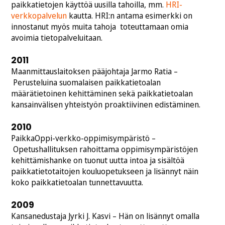
paikkatietojen käyttöä uusilla tahoilla, mm.
HRI-
verkkopalvelun
kautta. HRI:n antama esimerkki on
innostanut myös muita tahoja toteuttamaan omia
avoimia tietopalveluitaan.
2011
Maanmittauslaitoksen pääjohtaja Jarmo Ratia –
Perusteluina suomalaisen paikkatietoalan
määrätietoinen kehittäminen sekä paikkatietoalan
kansainvälisen yhteistyön proaktiivinen edistäminen.
2010
PaikkaOppi-verkko-oppimisympäristö –
Opetushallituksen rahoittama oppimisympäristöjen
kehittämishanke on tuonut uutta intoa ja sisältöä
paikkatietotaitojen kouluopetukseen ja lisännyt näin
koko paikkatietoalan tunnettavuutta.
2009
Kansanedustaja Jyrki J. Kasvi – Hän on lisännyt omalla