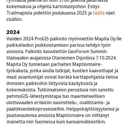
ryhmässä jäseniä oli noin 3700 jäsentä jakamassa
kokemuksia ja ohjeita kartoitustyöhön. Esitys
Trailmapista pidettiin joulukuussa 2025 ja
täältä
näet
sisällön.
2024
Vuoden 2024 ProGIS palkinto myönnettiin Mapita Oy:lle
paikkatiedon joukkoistamisen parissa tehdyn työn
ansiosta. Palkinto luovutettiin GeoForum Summit-
tilaisuuden avajaisissa Otaniemen Dipolissa 7.10.2024.
Mapita Oy tunnetaan parhaiten Maptionnaire-
työkalusta, jonka avulla tutkijat, kuntien kaavoittajat ja
muut asiantuntijat voivat kerätä karttapohjaista tietoa
ihmisten paikkoihin liittyvistä käsityksistä ja
kokemuksista. Tutkimukseen perustuva niin sanottu
pehmoGIS-lähestymistapa tuo maantieteellisen
ulottuvuuden erilaisiin suunnittelu-, osallistamis- ja
päätöksentekoprosesseihin. Helppokäyttöisyytensä ja
joustavuutensa ansiosta Maptionnaire on niittänyt
mainetta niin Suomessa kuin kansainvälisestikin.