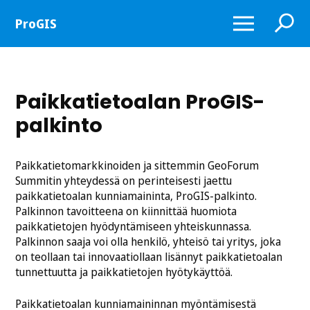
Näytä
Näytä
ProGIS
tai
tai
piilota
piilota
valikko
haku
Paikkatietoalan ProGIS-
palkinto
Paikkatietomarkkinoiden ja sittemmin GeoForum
Summitin yhteydessä on perinteisesti jaettu
paikkatietoalan kunniamaininta, ProGIS-palkinto.
Palkinnon tavoitteena on kiinnittää huomiota
paikkatietojen hyödyntämiseen yhteiskunnassa.
Palkinnon saaja voi olla henkilö, yhteisö tai yritys, joka
on teollaan tai innovaatiollaan lisännyt paikkatietoalan
tunnettuutta ja paikkatietojen hyötykäyttöä.
Paikkatietoalan kunniamaininnan myöntämisestä