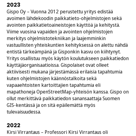
2023
Gispo Oy – Vuonna 2012 perustettu yritys edistää
avoimen lähdekoodin paikkatieto-ohjelmistojen sekä
avointen paikkatietoaineistojen käyttöä ja kehitystä.
Viime vuosina vapaiden ja avointen ohjelmistojen
merkitys ohjelmistotekniikan ja laajemminkin
vastuullisten yhteiskuntien kehityksessä on alettu nähdä
entistä tärkeämpänä ja Gisponkin kasvu on kiihtynyt.
Yritys osallistuu myös käytön koulutukseen paikkatiedon
käyttäjäorganisaatioissa. Gispolaiset ovat olleet
aktiivisesti mukana järjestämässä erilaisia tapahtumia
kuten ohjelmistojen käännöstalkoita sekä
vapaaehtoisten kartoittajien tapahtumia eli
mapathoneja OpenStreetMap-yhteisön kanssa. Gispo on
ollut merkittävä paikkatiedon sanansaattaja Suomen
GIS-kentässä ja on sitä epäilemättä myös
tulevaisuudessa.
2022
Kirsi Virrantaus – Professori Kirsi Virrantaus oli