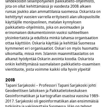
lähdekoodin selainpohjainen paikkatieto-ohjelmisto,
jota on ollut kehittämässä jo vuodesta 2008 alkaen
runsas joukko alan ammattilaisia suomessa. Oskarista on
kehittynyt vuosien varrella erityisesti alan ulkopuolisille
käyttäjille monipuolinen, matalan kynnyksen
paikkatieto-ohjelmisto, joka on avoimuuden ja
erinomaisen dokumentoinnin vuoksi suhteellisen
yksinkertaista ja edullista minkä tahansa organisaation
ottaa käyttöön. Oskaria käyttää ja kehittää Suomessa
kymmenet eri organisaatiot. Oskari on myös huomattu
ulkomailla, missä mm. Islannin maanmittauslaitos on
alkanut hyödyntää Oskarin avointa koodia. Oskarista
onkin kehittymässä suomalaisen paikkatieto-osaamisen
vientituote, josta voimme kaikki olla hyvin ylpeitä!
2018
Tapani Sarjakoski – Professori Tapani Sarjakoski johti
Geodeettisen laitoksen ja Paikkatietokeskuksen
Geoinformatiikan ja kartografian osastoa vuosina 1989-
2017. Sarjakoski oli geoinformatiikan alan ensimmäisiä
tutkijoita ja vakiinnuttajia Suomessa. Hän on tehnyt