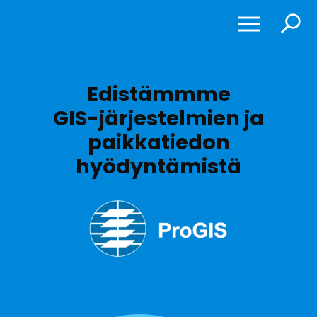
Näytä
Näytä
tai
tai
piilota
piilota
valikko
haku
Edistämmme
GIS-järjestelmien ja
paikkatiedon
hyödyntämistä
J