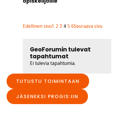
opiskelijoille
Edellinen sivu
1
2
3
4
5
6
Seuraava sivu
GeoForumin tulevat
tapahtumat
Ei tulevia tapahtumia.
TUTUSTU TOIMINTAAN
JÄSENEKSI PROGIS:IIN