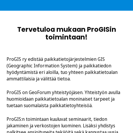
Tervetuloa mukaan ProGISin
toimintaan!
ProGIS ry edistää paikkatietojärjestelmien GIS
(Geographic Information System) ja paikkatiedon
hyödyntämistä eri aloilla, tuo yhteen paikkatietoalan
ammattilaisia ja välittää tietoa.
ProGIS on GeoForum yhteistyöjäsen. Yhteistyön avulla
huomioidaan paikkatietoalan moninaiset tarpeet ja
tuetaan suomalaista paikkatietoyhteisöä.
ProGIS:n toimintaan kuuluvat seminaarit, tiedon
jakaminen ja verkostojen luominen. Lisäksi yhdistys
palkitsee ansioituneita tekijöitä sekä kannustaa uusia