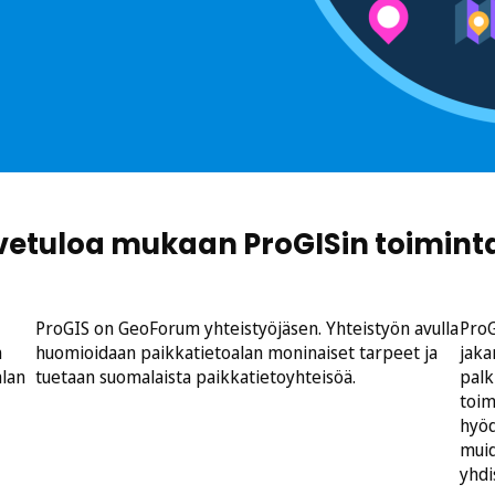
vetuloa mukaan ProGISin toimint
ProGIS on GeoForum yhteistyöjäsen. Yhteistyön avulla
ProG
n
huomioidaan paikkatietoalan moninaiset tarpeet ja
jaka
alan
tuetaan suomalaista paikkatietoyhteisöä.
palk
toim
hyöd
muid
yhdi