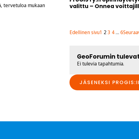
tä, tervetuloa mukaan
valittu – Onnea voittajil
Edellinen sivu
1
2
3
4
…
6
Seuraa
GeoForumin tuleva
Ei tulevia tapahtumia.
JÄSENEKSI PROGIS:I