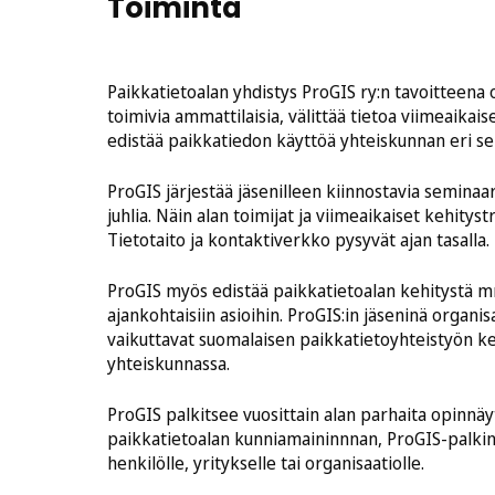
Toiminta
Paikkatietoalan yhdistys ProGIS ry:n tavoitteena 
toimivia ammattilaisia, välittää tietoa viimeaikai
edistää paikkatiedon käyttöä yhteiskunnan eri sek
ProGIS järjestää jäsenilleen kiinnostavia seminaa
juhlia. Näin alan toimijat ja viimeaikaiset kehitystr
Tietotaito ja kontaktiverkko pysyvät ajan tasalla.
ProGIS myös edistää paikkatietoalan kehitystä m
ajankohtaisiin asioihin. ProGIS:in jäseninä organisa
vaikuttavat suomalaisen paikkatietoyhteistyön k
yhteiskunnassa.
ProGIS palkitsee vuosittain alan parhaita opinnä
paikkatietoalan kunniamaininnnan, ProGIS-palkin
henkilölle, yritykselle tai organisaatiolle.