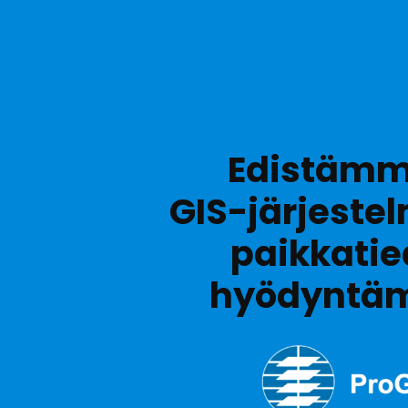
Edistäm
GIS-järjestel
paikkati
hyödyntäm