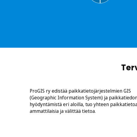
J
u
m
p
t
o
s
Ter
e
c
t
ProGIS ry edistää paikkatietojärjestelmien GIS
i
(Geographic Information System) ja paikkatiedo
o
hyödyntämistä eri aloilla, tuo yhteen paikkatieto
n
ammattilaisia ja välittää tietoa.
:
e
s
i