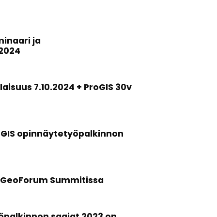
inaari ja
 2024
aisuus 7.10.2024 + ProGIS 30v
oGIS opinnäytetyöpalkinnon
in GeoForum Summitissa
öpalkinnon saajat 2023 on