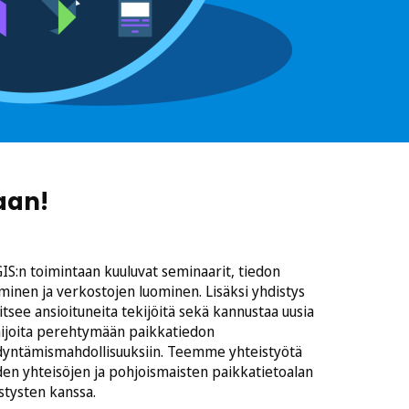
aan!
IS:n toimintaan kuuluvat seminaarit, tiedon
minen ja verkostojen luominen. Lisäksi yhdistys
itsee ansioituneita tekijöitä sekä kannustaa uusia
ijoita perehtymään paikkatiedon
yntämismahdollisuuksiin. Teemme yhteistyötä
en yhteisöjen ja pohjoismaisten paikkatietoalan
stysten kanssa.