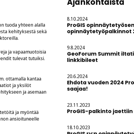
Ajankohtaista
8.10.2024
on tuoda yhteen alalla
ProGIS opinnäytetyösem
opinnäytetyöpalkinnot
sesta kehityksestä sekä
toreilla.
9.8.2024
reja ja vapaamuotoisia
GeoForum Summit iltatil
endit tulevat tutuiksi.
linkkibileet
20.6.2024
m. ottamalla kantaa
Ehdota vuoden 2024 Pr
atiot ja yksilöt
saajaa!
ehitykseen ja asemaan
23.11.2023
ProGIS-palkinto jaetti
ytetöitä ja myöntää
non ansioituneelle
18.10.2023
ProGIS ry:n opinnäytety