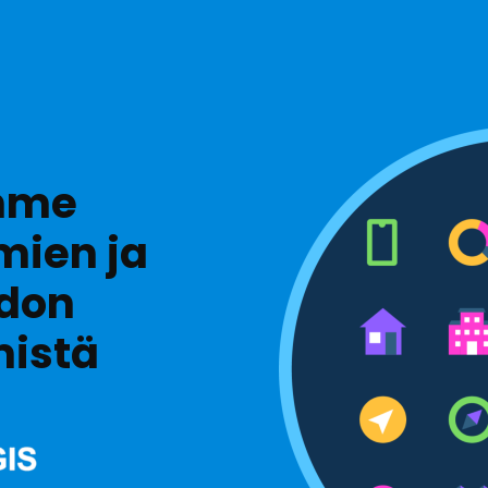
mme
mien ja
edon
istä