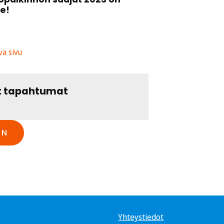
le!
va sivu
t tapahtumat
IN
Yhteystiedot